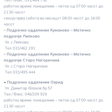
Тел./ Факс: 031/464 750
работно време: понеделник – петок од 07:00 часот до
21:30 часот
секоја прва сабота во месецот 08:00 часот до 16:00
часот
– Подрачно одделение Куманово – Матично
подрачје Липково
Ул. с.Липково
Тел.:031/462 291
– Подрачно одделение Куманово – Матично
подрачје Старо Нагоричане
Ул. с.Старо Нагоричане
Тел.:031/495 444
● Подрачно одделение Охрид
Ул. Димитар Влахов бр.57
Тел./ Факс: 046/209 929
работно време: понеделник – петок од 07:00 часот до
21:30 часот