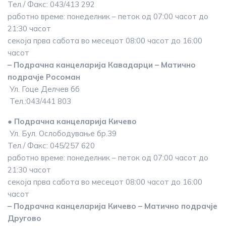
Тел./ Факс: 043/413 292
работно време: понеделник – петок од 07:00 часот до
21:30 часот
секоја прва сабота во месецот 08:00 часот до 16:00
часот
– Подрачна канцеларија Кавадарци – Матично
подрачје Росоман
Ул. Гоце Делчев бб
Тел.:043/441 803
● Подрачна канцеларија Кичево
Ул. Бул. Ослободување бр.39
Тел./ Факс: 045/257 620
работно време: понеделник – петок од 07:00 часот до
21:30 часот
секоја прва сабота во месецот 08:00 часот до 16:00
часот
– Подрачна канцеларија Кичево – Матично подрачје
Другово