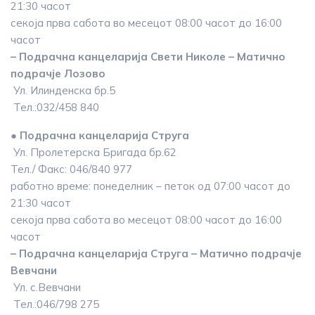
21:30 часот
секоја прва сабота во месецот 08:00 часот до 16:00
часот
– Подрачна канцеларија Свети Николе – Матично
подрачје Лозово
Ул. Илинденска бр.5
Тел.:032/458 840
● Подрачна канцеларија Струга
Ул. Пролетерска Бригада бр.62
Тел./ Факс: 046/840 977
работно време: понеделник – петок од 07:00 часот до
21:30 часот
секоја прва сабота во месецот 08:00 часот до 16:00
часот
– Подрачна канцеларија Струга – Матично подрачје
Вевчани
Ул. с.Вевчани
Тел.:046/798 275