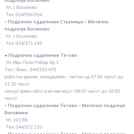
подрачје Василево
Ул. с.Василево
Тел.:034/354 054
– Подрачно одделение Струмица – Матично
подрачје Босилово
Ул. с.Босилово
Тел.:034/371 145
● Подрачно одделение Тетово
Ул. Иво Лола Рибар бр.1
Тел./ Факс: 044/333 470
работно време: понеделник – петок од 07:00 часот до
21:30 часот
секоја прва сабота во месецот 08:00 часот до 16:00
часот
– Подрачно одделение Тетово – Матично подрачје
Боговиње
Ул. 101 бб
Тел.:044/372 210