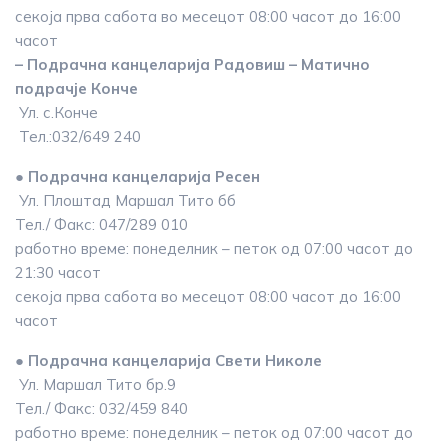
секоја прва сабота во месецот 08:00 часот до 16:00
часот
– Подрачна канцеларија Радовиш – Матично
подрачје Конче
Ул. с.Конче
Тел.:032/649 240
● Подрачна канцеларија Ресен
Ул. Плоштад Маршал Тито бб
Тел./ Факс: 047/289 010
работно време: понеделник – петок од 07:00 часот до
21:30 часот
секоја прва сабота во месецот 08:00 часот до 16:00
часот
● Подрачна канцеларија Свети Николе
Ул. Маршал Тито бр.9
Тел./ Факс: 032/459 840
работно време: понеделник – петок од 07:00 часот до