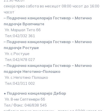
21:30 часот
секоја прва сабота во месецот 08:00 часот до 16:00
часот
– Подрачна канцеларија Гостивар – Матично
подрачје Врапчиште
Ул. Маршал Тито бб
Тел.:042/332 361
– Подрачна канцеларија Гостивар – Матично
подрачје Ростуше
Ул. с.Ростуше
Тел.:042/478 027
– Подрачна канцеларија Гостивар – Матично
подрачје Неготино–Полошко
Ул. с.Неготино Полошко
Тел.:042/311 002
● Подрачна канцеларија Дебар
Ул. 8-ми Септември бб
Тел./ Факс: 046/838 545