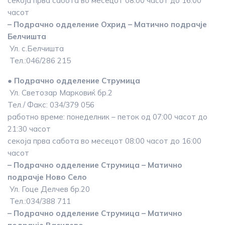
секоја прва сабота во месецот 08:00 часот до 16:00
часот
– Подрачно одделение Охрид – Матично подрачје
Белчишта
Ул. с.Белчишта
Тел.:046/286 215
● Подрачно одделение Струмица
Ул. Светозар Марковиќ бр.2
Тел./ Факс: 034/379 056
работно време: понеделник – петок од 07:00 часот до
21:30 часот
секоја прва сабота во месецот 08:00 часот до 16:00
часот
– Подрачно одделение Струмица – Матично
подрачје Ново Село
Ул. Гоце Делчев бр.20
Тел.:034/388 711
– Подрачно одделение Струмица – Матично