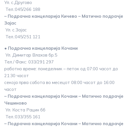
Ул. с.Другово
Тел.:045/266 188
– Подрачна канцеларија Кичево – Матично подрачје
Зајас
Ул. с.Зајас
Тел.:045/251 121
● Подрачна канцеларија Кочани
Ул. Димитар Влахов бр.5
Тел./ Факс: 033/291 297
работно време: понеделник – петок од 07:00 часот до
21:30 часот
секоја прва сабота во месецот 08:00 часот до 16:00
часот
– Подрачна канцеларија Кочани – Матично подрачје
Чешиново
Ул. Коста Рацин бб
Тел.:033/355 161
– Подрачна канцеларија Кочани – Матично подрачје