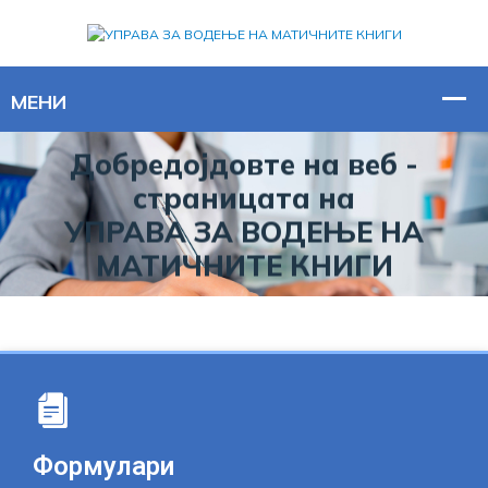
Добредојдовте на веб -
страницата на
УПРАВА ЗА ВОДЕЊЕ НА
МАТИЧНИТЕ КНИГИ
Формулари