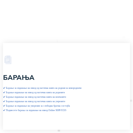
БАРАЊА
Барање за издавање на извод од матична книга на родени за новороденче
Барање издавање на извод од матична книга на родените
Барање издавање на извод од матична книга на венчаните
Барање издавање на извод од матична книга на умрените
Барање за издавање на уверение за слободна брачна состојба
Поднесете барања за издавање на извод Online SERVICES