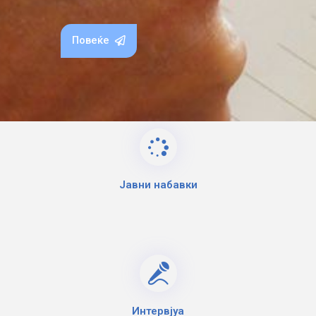
Повеќе
Јавни набавки
Интервјуа