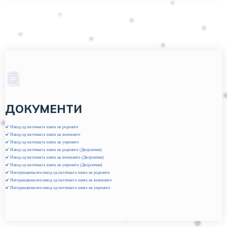
ДОКУМЕНТИ
Извод од матичната книга на родените
Извод од матичната книга на венчаните
Извод од матичната книга на умрените
Извод од матичната книга на родените (Двојазични)
Извод од матичната книга на венчаните (Двојазични)
Извод од матичната книга на умрените (Двојазични)
Интернационален извод од матичната книга на родените
Интернационален извод од матичната книга на венчаните
Интернационален извод од матичната книга на умрените