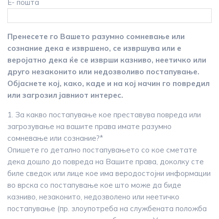
Е- пошта
Пренесете го Вашето разумно сомневање или
сознание дека е извршено, се извршува или е
веројатно дека ќе се изврши казниво, неетичко или
друго незаконито или недозволиво постапување.
Објаснете кој, како, каде и на кој начин го повредил
или загрозил јавниот интерес.
1. За какво постапување кое преставува повреда или
загрозување на вашите права имате разумно
сомневање или сознание?*
Опишете го детално постапувањето со кое сметате
дека дошло до повреда на Вашите права, доколку сте
биле сведок или лице кое има веродостојни информации
во врска со постапување кое што може да биде
казниво, незаконито, недозволено или неетичко
постапување (пр. злоупотреба на службената положба