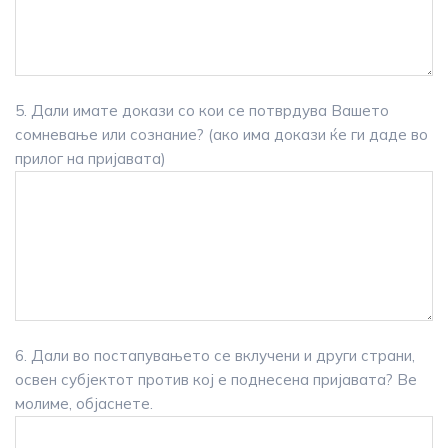
5. Дали имате докази со кои се потврдува Вашето
сомневање или сознание? (ако има докази ќе ги даде во
прилог на пријавата)
6. Дали во постапувањето се вклучени и други страни,
освен субјектот против кој е поднесена пријавата? Ве
молиме, објаснете.