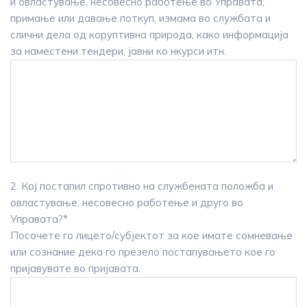
и овластување, несовесно работење во Управата,
примање или давање поткуп, измама во службата и
слични дела од коруптивна природа, како информација
за наместени тендери, јавни ко нкурси итн.
2. Кој постапил спротивно на службената положба и
овластување, несовесно работење и друго во
Управата?*
Посочете го лицето/субјектот за кое имате сомневање
или сознание дека го презело постапувањето кое го
пријавувате во пријавата.