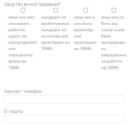
Својство во кое пријавува*
лице кое има
кандидат за
лице кое е
лице кое по
засновано
вработување,
или било
било кој
работен
кандидат за
волонтер
основ е или
однос на
волонтер или
или
било
неопределено
практикант во
практикант
ангажирано
или
УВМК;
во УВМК;
за
определено
извршување
време во
на работа
УВМК;
од УВМК;
Контакт телефон
Е- пошта