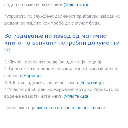
водење на матичните книги
(Уплатница
)
*Управата по службена должност прибавува изводи на
родени за лицата кои треба да склучат брак.
За издавање на извод од матична
книга на венчани потребни документи
се:
1. Лична карта или пасош (за идентификација)
2. Барање за издавање на извод од матична книга на
венчани
(Барање)
3. 100 ден. административна такса
(Уплатница)
4. Уплата од 50 ден. на жиро-сметката на Управата за
водење на матичните книги
(Уплатница)
Превземете ја
листата со ознака на општините