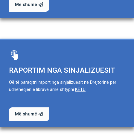
Më shumë
RAPORTIM NGA SINJALIZUESIT
Që të paraqitni raport nga sinjalizuesit në Drejtorinë për
udhëheqjen e librave amë shtypni
KËTU
Më shumë