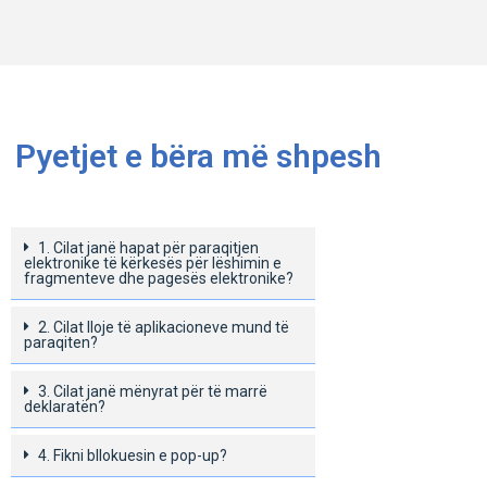
Pyetjet e bëra më shpesh
1. Cilat janë hapat për paraqitjen
elektronike të kërkesës për lëshimin e
fragmenteve dhe pagesës elektronike?
2. Cilat lloje të aplikacioneve mund të
paraqiten?
3. Cilat janë mënyrat për të marrë
deklaratën?
4. Fikni bllokuesin e pop-up?