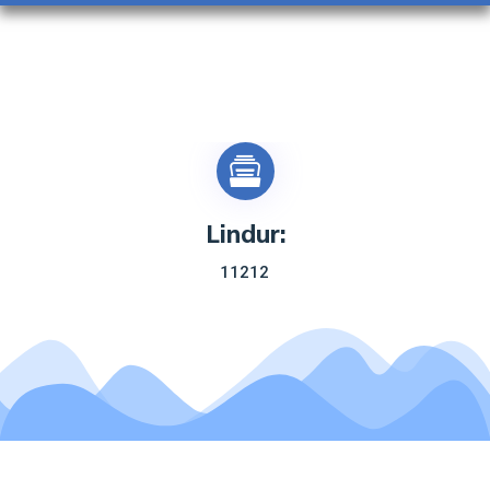
Martuar:
325