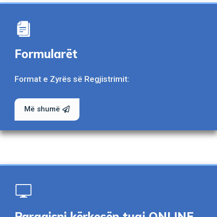
Formularët
Format e Zyrës së Regjistrimit:
Më shumë
Paraqisni kërkesën tuaj ONLINE