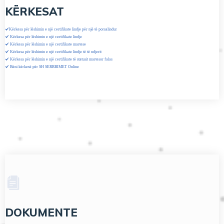
KËRKESAT
Kërkesa për lëshimin e një certifikate lindje për një të porsalindur
Kërkesa për lëshimin e një certifikate lindje
Kërkesa për lëshimin e një certifikate martese
Kërkesa për lëshimin e një certifikate lindje të të ndjerit
Kërkesa për lëshimin e një certifikate të statusit martesor falas
Bëni kërkesë për SH SERRBIMET Online
DOKUMENTE