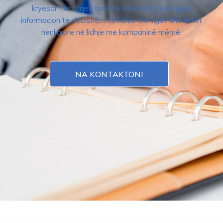
kryesor. Në faqen tonë të internetit do të gjeni
informacion të dobishëm në lidhje me ligjet dhe aktet
nënligjore në lidhje me kompaninë mëmë.
NA KONTAKTONI