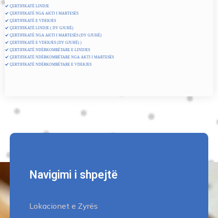
ÇERTIFIKATË LINDJE
ÇERTIFIKATË NGA AKTI I MARTESËS
ÇERTIFIKATË E VDEKJES
ÇERTIFIKATË LINDJE ( DY GJUHË)
ÇERTIFIKATË NGA AKTI I MARTESËS (DY GJUHË)
ÇERTIFIKATË E VDEKJES (DY GJUHË) )
ÇERTIFIKATË NDËRKOMBËTARE E LINDJES
ÇERTIFIKATË NDËRKOMBËTARE NGA AKTI I MARTESËS
ÇERTIFIKATË NDËRKOMBËTARE E VDEKJES
Navigimi i shpejtë
Lokacionet e Zyrës