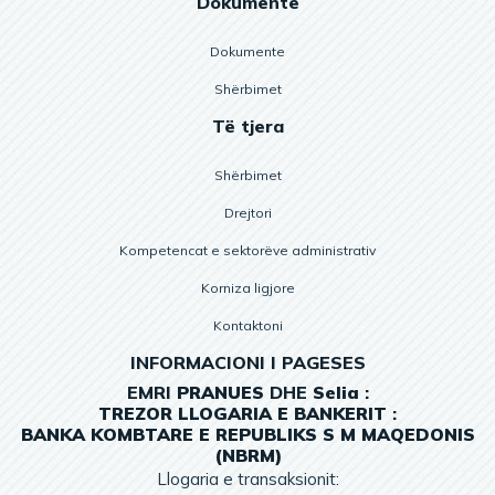
Dokumente
Dokumente
Shërbimet
Të tjera
Shërbimet
Drejtori
Kompetencat e sektorëve administrativ
Korniza ligjore
Kontaktoni
INFORMACIONI I PAGESES
EMRI
PRANUES
DHE
Selia
:
TREZOR
LLOGARIA
E
BANKERIT
:
BANKA KOMBTARE E REPUBLIKS S M MAQEDONIS
(NBRM)
Llogaria e transaksionit: