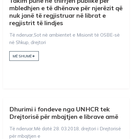
Takim pune në thirrjen publike për
mbledhjen e të dhënave për njerëzit që
nuk janë të regjistruar në librat e
regjistrit të lindjes
Të nderuar,Sot në ambientet e Misionit të OSBE-së
në Shkup, drejtori
MË SHUMË
Dhurimi i fondeve nga UNHCR tek
Drejtorisë për mbajtjen e librave amë
Të nderuar,Më datë 28. 03.2018, drejtori i Drejtorisë
për mbajtjen e