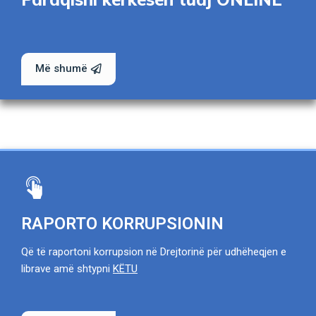
Më shumë
RAPORTO KORRUPSIONIN
Që të raportoni korrupsion në Drejtorinë për udhëheqjen e
librave amë shtypni
KËTU