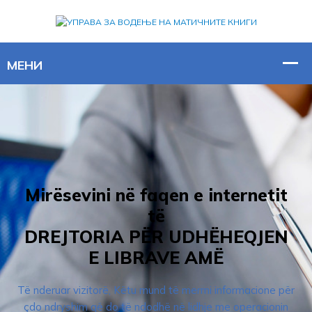
Mirësevini në faqen e internetit
të
DREJTORIA PËR UDHËHEQJEN
E LIBRAVE AMË
Të nderuar vizitorë, Këtu mund të merrni informacione për
çdo ndryshim që do të ndodhë në lidhje me operacionin