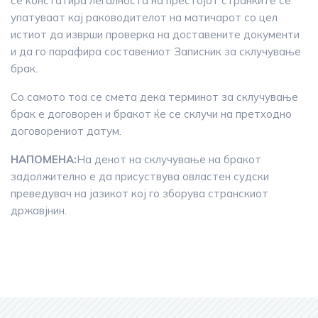
се констатира легалноста на престојот странките се
упатуваат кај раководителот на матичарот со цел
истиот да изврши проверка на доставените документи
и да го парафира составениот Записник за склучување
брак.
Со самото тоа се смета дека терминот за склучување
брак е договорен и бракот ќе се склучи на претходно
договорениот датум.
НАПОМЕНА:
На денот на склучување на бракот
задолжително е да присуствува овластен судски
преведувач на јазикот кој го зборува странскиот
државјнин.