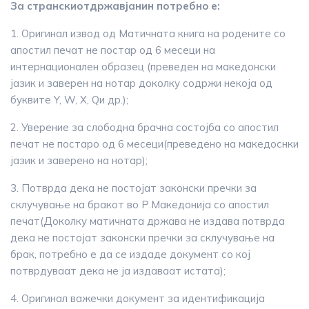
За
странски
от
државјани
н
потребнo е:
1. Оригинал извод од Матичната книга на родените со
апостил печат не постар од 6 месеци на
интернационален образец (преведен на македонски
јазик и заверен на нотар доколку содржи некоја од
буквите Y, W, X, Qи др.);
2. Уверение за слободна брачна состојба со апостил
печат не постаро од 6 месеци(преведено на македоснки
јазик и заверено на нотар);
3. Потврда дека не постојат законски пречки за
склучување на бракот во Р.Македонија со апостил
печат(Доколку матичната држава не издава потврда
дека не постојат законски пречки за склучување на
брак, потребно е да се издаде документ со кој
потврдуваат дека не ја издаваат истата);
4. Оригинал важечки документ за идентификација