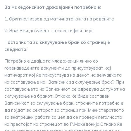
За македонскиот државјанин потребнo е
:
1. Оригинал извод од матичната книга на родените
2. Важечки документ за идентификација
Постапката за склучување брак со странец е
следната:
Потребно е двајцата младоженци лично со
горенаведените документи да присуствуваат кај
матичарот кој ќе присуствува на денот на венчавката
на составување на “Записник за склучување брак”. При
составувањето на Записникот се одредува датумот на
склучување на бракот. Откако ќе биде составен
Записникот за склучување брак, странките потребно е
да појдат во секторот за странци при Министерството
за внатрешни работи со цел да се провери легалноста
на престојот на странецот во Р.Македонија.Откако ќе