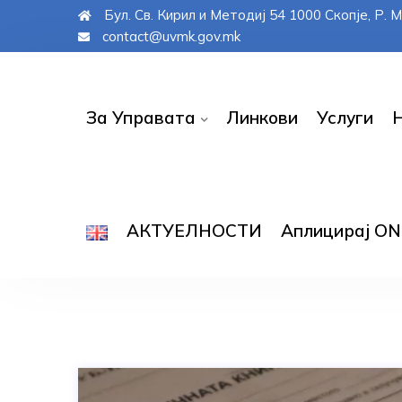
Бул. Св. Кирил и Методиј 54 1000 Скопје, Р.
contact@uvmk.gov.mk
За Управата
Линкови
Услуги
АКТУЕЛНОСТИ
Аплицирај ОN