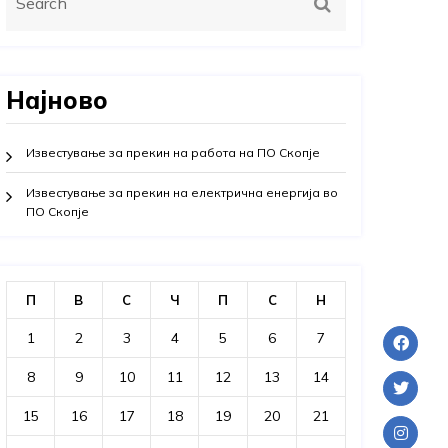
Најново
Известување за прекин на работа на ПО Скопје
Известување за прекин на електрична енергија во
ПО Скопје
П
В
С
Ч
П
С
Н
1
2
3
4
5
6
7
8
9
10
11
12
13
14
15
16
17
18
19
20
21