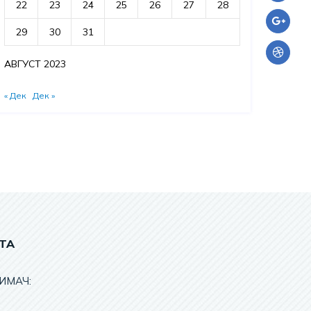
22
23
24
25
26
27
28
29
30
31
АВГУСТ 2023
« Дек
Дек »
ТА
ИМАЧ: