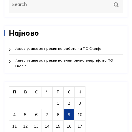
Најново
Известување за прекин на работа на ПО Скопје
Известување за прекин на електрична енергија во ПО
Скопје
П
В
С
Ч
П
С
Н
1
2
3
4
5
6
7
8
9
10
11
12
13
14
15
16
17