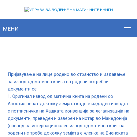
Пријавување на лице родено во странство и издавање
на извод од матична книга на родени потребни
документи се:
1. Оригинал извод од матична книга на родени со
Апостил печат доколку земјата каде е издаден изводот
е потписничка на Хашката конвенција за легализација на
документи, преведен и заверен на нотар во Македонија
(превод на интернационален извод од матична книг на
родени не треба доколку земјата е членка на Виенската