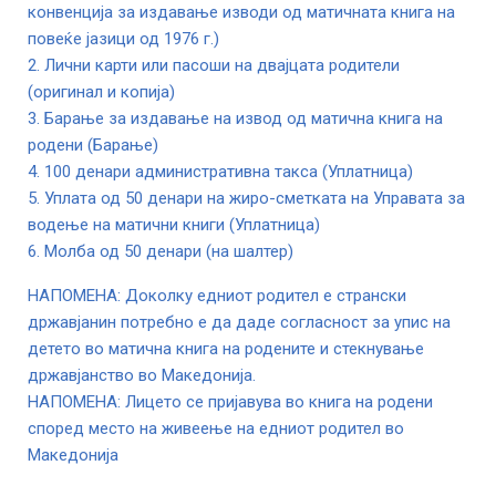
конвенција за издавање изводи од матичната книга на
повеќе јазици од 1976 г.)
2. Лични карти или пасоши на двајцата родители
(оригинал и копија)
3. Барање за издавање на извод од матична книга на
родени (Барање)
4. 100 денари административна такса (Уплатница)
5. Уплата од 50 денари на жиро-сметката на Управата за
водење на матични книги (Уплатница)
6. Молба од 50 денари (на шалтер)
НАПОМЕНА: Доколку едниот родител е странски
државјанин потребно е да даде согласност за упис на
детето во матична книга на родените и стекнување
државјанство во Македонија.
НАПОМЕНА: Лицето се пријавува во книга на родени
според место на живеење на едниот родител во
Македонија