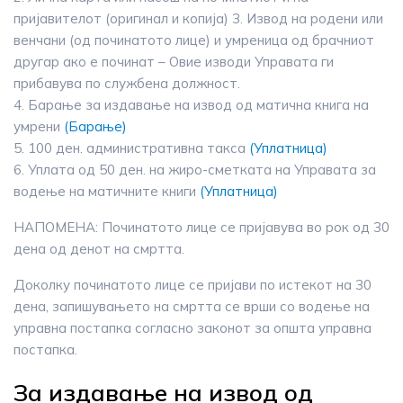
пријавителот (оригинал и копија) 3. Извод на родени или
венчани (од починатото лице) и умреница од брачниот
другар ако е починат – Овие изводи Управата ги
прибавува по службена должност.
4. Барање за издавање на извод од матична книга на
умрени
(Барање)
5. 100 ден. административна такса
(Уплатница)
6. Уплата од 50 ден. на жиро-сметката на Управата за
водење на матичните книги
(Уплатница)
НАПОМЕНА: Починатото лице се пријавува во рок од 30
дена од денот на смртта.
Доколку починатото лице се пријави по истекот на 30
дена, запишувањето на смртта се врши со водење на
управна постапка согласно законот за општа управна
постапка.
За издавање на извод од