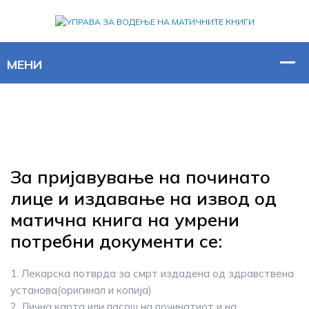
За пријавување на починато
лице и издавање на извод од
матична книга на умрени
потребни документи се:
1. Лекарска потврда за смрт издадена од здравствена
установа(оригинал и копија)
2. Лична карта или пасош на починатиот и на