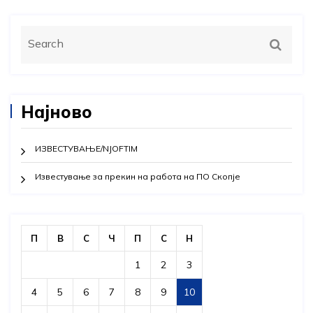
Најново
ИЗВЕСТУВАЊЕ/NJOFTIM
Известување за прекин на работа на ПО Скопје
П
В
С
Ч
П
С
Н
1
2
3
4
5
6
7
8
9
10