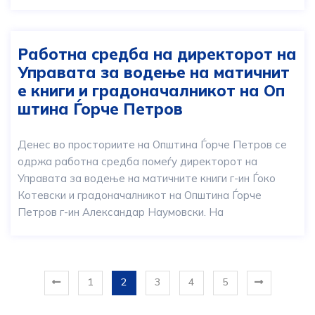
Работна средба на директорот на
Управата за водење на матичнит
е книги и градоначалникот на Оп
штина Ѓорче Петров
Денес во просториите на Општина Ѓорче Петров се
одржа работна средба помеѓу директорот на
Управата за водење на матичните книги г-ин Ѓоко
Котевски и градоначалникот на Општина Ѓорче
Петров г-ин Александар Наумовски. На
1
2
3
4
5