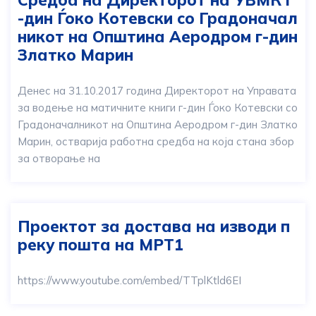
-дин Ѓоко Котевски со Градоначал
никот на Општина Аеродром г-дин
Златко Марин
Денес на 31.10.2017 година Директорот на Управата
за водење на матичните книги г-дин Ѓоко Котевски со
Градоначалникот на Општина Аеродром г-дин Златко
Марин, остварија работна средба на која стана збор
за отворање на
Проектот за достава на изводи п
реку пошта на МРТ1
https://www.youtube.com/embed/TTplKtld6EI