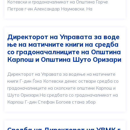
Котевски и градоначалникот на Општина Ѓорче
Петров г-ин Александар Наумовски. На
Директорот на Управата за воде
ње на матичните книги на средба
со градоначалниците на Општина
Карпош и Општина Шуто Оризари
Директорот на Управата за водење на матичните
книги Г-дин Ѓоко Котевски денес оствари средба со
градоначалниците на скопските општини Карпош и
Шуто Оризари.На средбата со градоначалникот на
Карпош Г-дин Стефан Богоев стана збор
Средба на Директорот на УВМК г