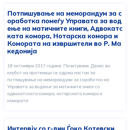
Потпишување на меморандум за с
оработка помеѓу Управата за вод
ење на матичните книги, Адвокатс
ката комора, Нотарска комора и
Комората на извршители во Р. Ма
кедонија
18 октомври 2017 година. Почитувани, Денес во
клубот на пратеници се одржа настан за
потпишување на меморандуми за соработка на
Управата за водење за матичните книги со
адвокатската комора, нотарската комора и
комората
Интервју со г-дин Ѓоко Котевски,