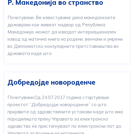
Р. Македонија во странство
Почитувани, Ве известуваме дека македонските
државјани кои живеат надвор од Република
Македонија, можат да извадат интернационален
извод од матична книга на родени, венчани и умрени
во Дипломатско конзуларните претставништва во
државата каде што
Добредојде новороденче
Почитувани,Од 24.07.2017 година стартуваше
проектот “Добредојде новороденче” со што
пријавите од здравствените установи каде што има
породилишта преку Управата за електронско
здравство ќе пристигнуваат по електронски пат до
Управата за водење на матичните