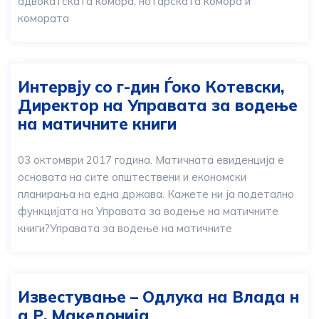
адвокатската комора, нотарската комора и
комората
Интервју со г-дин Ѓоко Котевски,
Директор на Управата за водење
на матичните книги
03 октомври 2017 година. Матичната евиденција е
основата на сите општествени и економски
планирања на една држава. Кажете ни ја подетално
функцијата на Управата за водење на матичните
книги?Управата за водење на матичните
Известување – Одлука на Влада н
а Р. Македонија