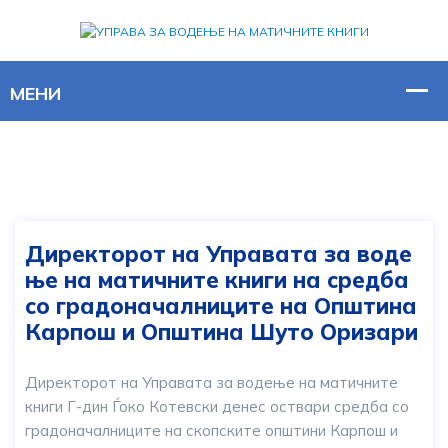
Директорот на Управата за воде
ње на матичните книги на средба
со градоначалниците на Општина
Карпош и Општина Шуто Оризари
Директорот на Управата за водење на матичните
книги Г-дин Ѓоко Котевски денес оствари средба со
градоначалниците на скопските општини Карпош и