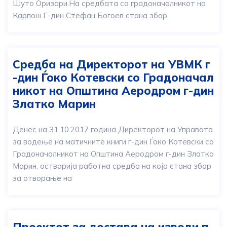
Шуто Оризари.На средбата со градоначалникот на
Карпош Г-дин Стефан Богоев стана збор
Средба на Директорот на УВМК г
-дин Ѓоко Котевски со Градоначал
никот на Општина Аеродром г-дин
Златко Марин
Денес на 31.10.2017 година Директорот на Управата
за водење на матичните книги г-дин Ѓоко Котевски со
Градоначалникот на Општина Аеродром г-дин Златко
Марин, остварија работна средба на која стана збор
за отворање на
Проектот за достава на изводи п