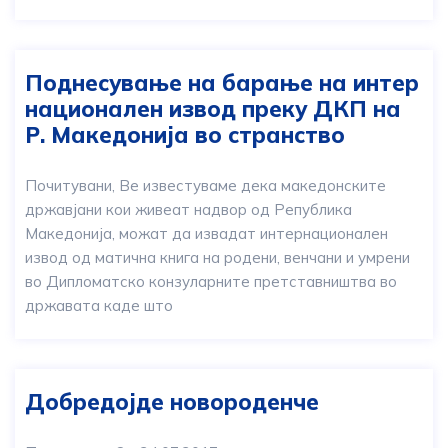
Поднесување на барање на интер
национален извод преку ДКП на
Р. Македонија во странство
Почитувани, Ве известуваме дека македонските
државјани кои живеат надвор од Република
Македонија, можат да извадат интернационален
извод од матична книга на родени, венчани и умрени
во Дипломатско конзуларните претставништва во
државата каде што
Добредојде новороденче