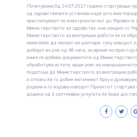
Почитувани,Од 24.07.2017 година стартуваше п
од здравствените установи каде што има пород
пристигнуваат по електронски пат до Управата 
Министерството за здравство, кои заедно со Уп
Министерството за внатрешни работи ќе ги обр
нема веќе да чекаат на шалтери, туку изводот о
добијат во рок од 48 часа, за време на престој
книги ги добива документите од Министерството
обработува истите, врши упис на новороденчето
податоци до Министерството за внатрешни рабо
и откако ќе го добие матичниот број и државја
родени и го издава изводот.Проектот стартува о
додека од 1 септември услугата ќе биде достап