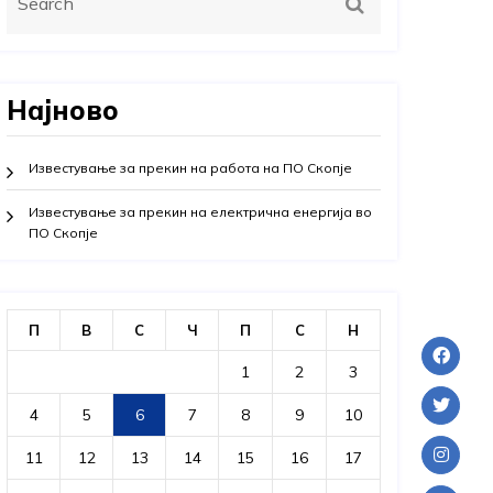
Најново
Известување за прекин на работа на ПО Скопје
Известување за прекин на електрична енергија во
ПО Скопје
П
В
С
Ч
П
С
Н
1
2
3
4
5
6
7
8
9
10
11
12
13
14
15
16
17