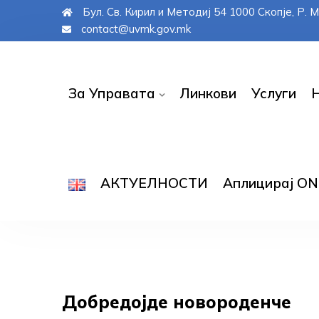
Бул. Св. Кирил и Методиј 54 1000 Скопје, Р.
contact@uvmk.gov.mk
За Управата
Линкови
Услуги
АКТУЕЛНОСТИ
Аплицирај ОN
Добредојде новороденче