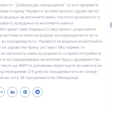
роектот “Добредојде новороденче” со што пријавите
илишта преку Управата за електронско здравство ќе
за водење на матичните книги. Носител на проектот е
равата за водење на матичните книги и
аботуваат овие барања.Со овој проект, родителите
д матичните книги на родени за нoвороденчето ќе го
от во породилиштето. Управата за водење на матичните
 за здравство преку системот Мој термин, ги
 во матичната книга на родените, ги праќа потребните
ти за определување на матичен број и државјанство,
нството од МВР ги дополнува податоците во книгата на
д понеделник (24 јули) во породилиштата во Скопје,
на во сите 18 породилишта во Македонија.