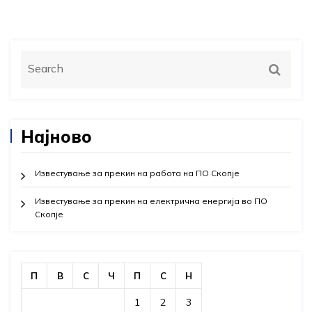
Најново
Известување за прекин на работа на ПО Скопје
Известување за прекин на електрична енергија во ПО
Скопје
П
В
С
Ч
П
С
Н
1
2
3