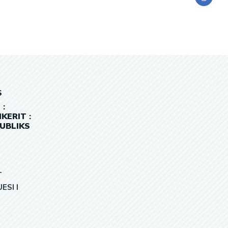
S
a
:
KERIT
:
UBLIKS
T
ESI I