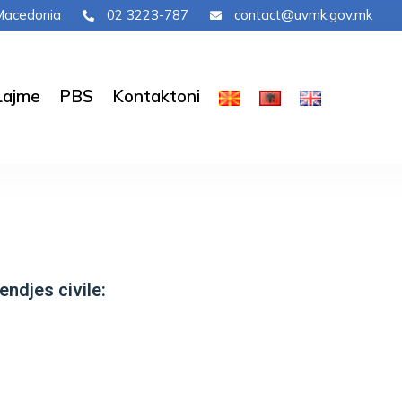
. Macedonia
02 3223-787
contact@uvmk.gov.mk
Lajme
PBS
Kontaktoni
ndjes civile: