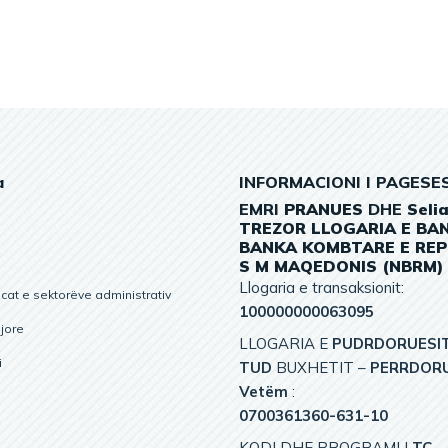
a
INFORMACIONI I PAGESE
EMRI
PRANUES
DHE
Seli
TREZOR
LLOGARIA
E
BAN
BANKA KOMBTARE E REP
S M MAQEDONIS (NBRM)
Llogaria e transaksionit:
at e sektorëve administrativ
100000000063095
gjore
LLOGARIA E
PUDRDORUESI
i
TUD
BUXHETIT –
PERRDORU
Vetëm
:
0700361360-631-10
KODI DHE PROGRAMI I
TC