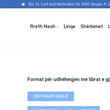
Bul. St. Cyril and Methodius 54 1000 Skopje, R
Rreth Nesh
Linqe
Shërbimet
Format për udhëheqjen me librat e gje
ÇERTIFIKATË LINDJE