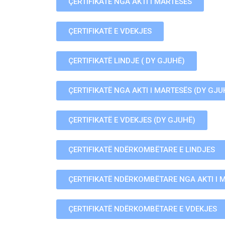
ÇERTIFIKATË NGA AKTI I MARTESËS
ÇERTIFIKATË E VDEKJES
ÇERTIFIKATË LINDJE ( DY GJUHË)
ÇERTIFIKATË NGA AKTI I MARTESËS (DY GJU
ÇERTIFIKATË E VDEKJES (DY GJUHË)
ÇERTIFIKATË NDËRKOMBËTARE E LINDJES
ÇERTIFIKATË NDËRKOMBËTARE NGA AKTI I 
ÇERTIFIKATË NDËRKOMBËTARE E VDEKJES