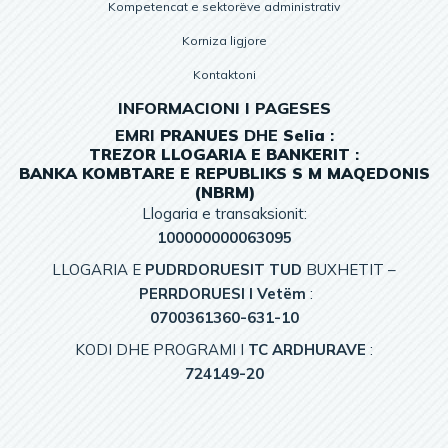
Kompetencat e sektorëve administrativ
Korniza ligjore
Kontaktoni
INFORMACIONI I PAGESES
EMRI
PRANUES
DHE
Selia
:
TREZOR
LLOGARIA
E
BANKERIT
:
BANKA KOMBTARE E REPUBLIKS S M MAQEDONIS
(NBRM)
Llogaria e transaksionit:
100000000063095
LLOGARIA E
PUDRDORUESIT TUD
BUXHETIT –
PERRDORUESI I Vetëm
:
0700361360-631-10
KODI DHE PROGRAMI I
TC ARDHURAVE
:
724149-20