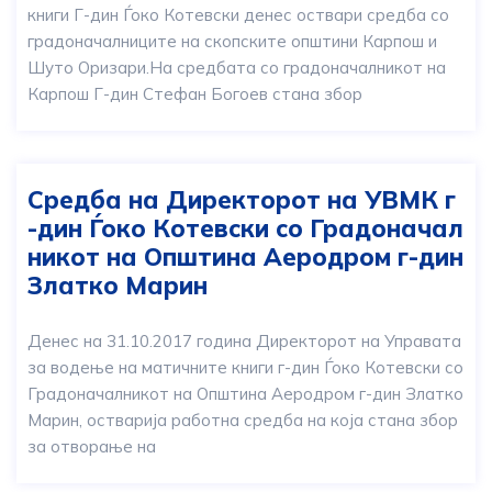
книги Г-дин Ѓоко Котевски денес оствари средба со
градоначалниците на скопските општини Карпош и
Шуто Оризари.На средбата со градоначалникот на
Карпош Г-дин Стефан Богоев стана збор
Средба на Директорот на УВМК г
-дин Ѓоко Котевски со Градоначал
никот на Општина Аеродром г-дин
Златко Марин
Денес на 31.10.2017 година Директорот на Управата
за водење на матичните книги г-дин Ѓоко Котевски со
Градоначалникот на Општина Аеродром г-дин Златко
Марин, остварија работна средба на која стана збор
за отворање на