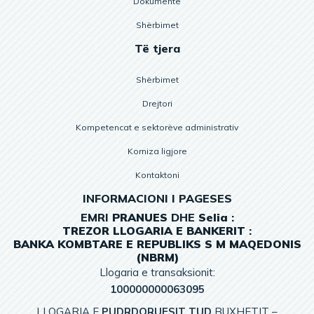
Dokumente
Shërbimet
Të tjera
Shërbimet
Drejtori
Kompetencat e sektorëve administrativ
Korniza ligjore
Kontaktoni
INFORMACIONI I PAGESES
EMRI
PRANUES
DHE
Selia
:
TREZOR
LLOGARIA
E
BANKERIT
:
BANKA KOMBTARE E REPUBLIKS S M MAQEDONIS
(NBRM)
Llogaria e transaksionit:
100000000063095
LLOGARIA E
PUDRDORUESIT TUD
BUXHETIT –