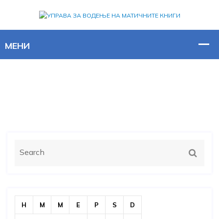
H
M
M
E
P
S
D