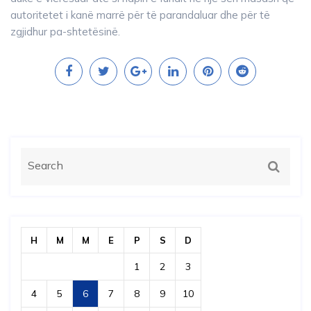
autoritetet i kanë marrë për të parandaluar dhe për të
zgjidhur pa-shtetësinë.
H
M
M
E
P
S
D
1
2
3
4
5
6
7
8
9
10