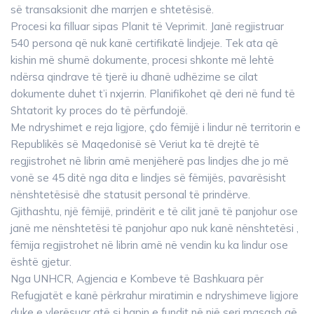
së transaksionit dhe marrjen e shtetësisë.
Procesi ka filluar sipas Planit të Veprimit. Janë regjistruar
540 persona që nuk kanë certifikatë lindjeje. Tek ata që
kishin më shumë dokumente, procesi shkonte më lehtë
ndërsa qindrave të tjerë iu dhanë udhëzime se cilat
dokumente duhet t’i nxjerrin. Planifikohet që deri në fund të
Shtatorit ky proces do të përfundojë.
Me ndryshimet e reja ligjore, çdo fëmijë i lindur në territorin e
Republikës së Maqedonisë së Veriut ka të drejtë të
regjistrohet në librin amë menjëherë pas lindjes dhe jo më
vonë se 45 ditë nga dita e lindjes së fëmijës, pavarësisht
nënshtetësisë dhe statusit personal të prindërve.
Gjithashtu, një fëmijë, prindërit e të cilit janë të panjohur ose
janë me nënshtetësi të panjohur apo nuk kanë nënshtetësi ,
fëmija regjistrohet në librin amë në vendin ku ka lindur ose
është gjetur.
Nga UNHCR, Agjencia e Kombeve të Bashkuara për
Refugjatët e kanë përkrahur miratimin e ndryshimeve ligjore
duke e vlerësuar atë si hapin e fundit në një seri masash që