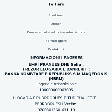
Të tjera
Shërbimet
Drejtori
Kompetencat e sektorëve administrativ
Korniza ligjore
Kontaktoni
INFORMACIONI I PAGESES
EMRI
PRANUES
DHE
Selia
:
TREZOR
LLOGARIA
E
BANKERIT
:
BANKA KOMBTARE E REPUBLIKS S M MAQEDONIS
(NBRM)
Llogaria e transaksionit:
100000000063095
LLOGARIA E
PUDRDORUESIT TUD
BUXHETIT –
PERRDORUESI I Vetëm
:
0700361360-631-10