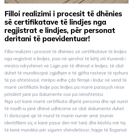
Filloi realizimi i procesit të dhënies
së certifikatave të lindjes nga
regjistrat e lindjes, për personat
deritani të paevidentuar!
Filloi realizimi i procesit të dhënies së certifikatave të lindjes
nga regjistrat e lindjes, pasi në qershor të këtij viti Kuvendi i
miratoi ndryshimet në Ligjin për të dhënat e lindjes, të cilat
duhet të mundësojnë zgjidhjen e të gjitha rasteve të njohura
të pa-shtetësisë, mirëpo edhe çdo fëmijë i lindur në vend të
marrë certifikatë lindje pas lindjes pa marrë parasysh nëse
prindërit janë pa dokumente ose pa nënshtetësi.
Nga sot kanë marrë certifikata dhjetë persona dhe një numri
të madh iu janë dhënë udhëzime se cilat dokumente duhet
t’i dorëzojnë që të mund të marrin numër amë (numër
identifikimi siç e kanë pasur deri më tani) dhe kështu më tej
të kenë mundësi për sigurim shëndetësor, hapje të llogarisë