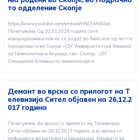
то одделение Скопје
https://www.youtube.com/embed/HNCt4N4OxjI
Почитувани, Oд 01.01.2018 година сите
новороденчиња кои ќе се родат во било кое од петте
породилишта во Скопје –ЈЗУ Универзитетска Клиника
за Гинекологија и Акушерство- Скопје, -ЈЗУ
Специјална болница по гинекологија и
Демант во врска со прилогот на Т
елевизија Сител објавен на 26.12.2
017 година
Почитувани, Во врска со прилогот на Телевизија
Сител објавен на 26.12.2017 година, а во врска со
реформите во матичната евиденција, Управата за