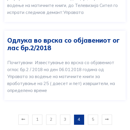
водење на матичните книги, до Телевизија Сител го
испрати следниов демант:Управата
Одлука во врска со објавениот ог
лас бр.2/2018
Почитувани Известување во врска со објавениот
оглас бр.2 / 2018 на ден 06.01.2018 година од
Управата за водење на матичните книги за
вработување на 25 ( даесет и пет) извршители, на
определено време
1
2
3
4
5