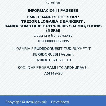
Kontaktoni
INFORMACIONI I PAGESES
EMRI
PRANUES
DHE
Selia
:
TREZOR
LLOGARIA
E
BANKERIT
:
BANKA KOMBTARE E REPUBLIKS S M MAQEDONIS
(NBRM)
Llogaria e transaksionit:
100000000063095
LLOGARIA E
PUDRDORUESIT TUD
BUXHETIT –
PERRDORUESI I Vetëm
:
0700361360-631-10
KODI DHE PROGRAMI I
TC ARDHURAVE
:
724149-20
Copyright © uvmk.gov.mk - Developed