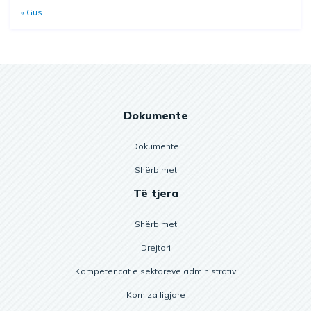
« Gus
Dokumente
Dokumente
Shërbimet
Të tjera
Shërbimet
Drejtori
Kompetencat e sektorëve administrativ
Korniza ligjore