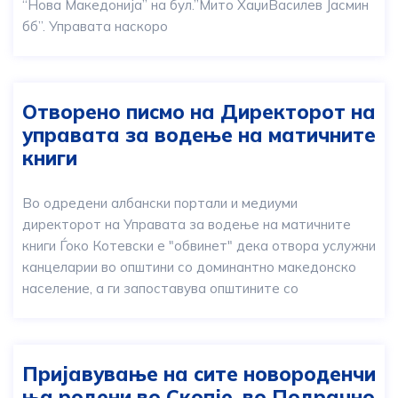
“Нова Македонија” на бул.”Мито ХаџиВасилев Јасмин
бб”. Управата наскоро
Отворено писмо на Директорот на
управата за водење на матичните
книги
Во одредени албански портали и медиуми
директорот на Управата за водење на матичните
книги Ѓоко Котевски е "обвинет" дека отвора услужни
канцеларии во општини со доминантно македонско
население, а ги запоставува општините со
Пријавување на сите новороденчи
ња родени во Скопје, во Подрачно